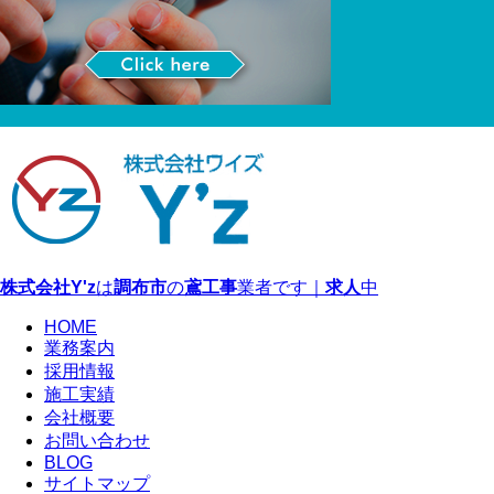
株式会社Y'z
は
調布市
の
鳶工事
業者です｜
求人
中
HOME
業務案内
採用情報
施工実績
会社概要
お問い合わせ
BLOG
サイトマップ